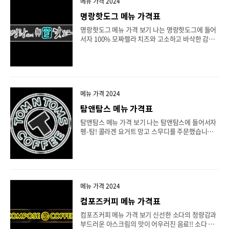
안에서 쫄깃하게 식감을 선사했습니다. 그리고 패티
메뉴 가격 2024
2장으로 인해 고기의 맛이 두 배로 즐길 수 있었습니
명랑핫도그 메뉴 가격표
다. 패티 위에는 신선한 야채와 소스가 올려져 있었
습니다. 야채의 신선한 고소함과 소스의 조화가 패티
명랑핫도그 메뉴 가격 보기 나는 명랑핫도그에 들어
와 어우러져 맛의 깊이를 더했습니다. 모든 재료가
서자 100% 모짜렐라 치즈와 고소하고 바삭한 감자
완벽하게 조합되어 맛과 식감이 조화로웠고, 패티 2
가 어우러진 핫도그가 눈에 띄었습니다. 이 핫도그는
장으로 인해 풍미와 맛을 두 배로 느낄 수 있었습니
고급스러운 맛을 더하기 위해 특별한 조합으로 만들
다..
어졌습니다. 핫도그를 한 입 물어보니, 먼저 입안에
퍼지는 것은 고소한 모짜렐라 치즈의 맛이었습니다.
그 진한 치즈의 풍미가 입안에서 퍼져나갔고, 이어서
바삭한 감자의 식감과 함께 고급스러운 맛을 선사했
메뉴 가격 2024
습니다. 치즈와 감자가 조화롭게 어우러져, 입안에
탐앤탐스 메뉴 가격표
서 쫄깃하면서도 바삭한 식감을 느낄 수 있었습니다.
이 핫도그는 100% 모짜렐라 치즈와 고소하고 바삭
탐앤탐스 메뉴 가격 보기 나는 탐앤탐스에 들어서자
한 감자의 조합으로 고급스러운 맛을 더한 특별한 맛
펭-탐! 콜라겐 요거트 망고 스무디를 주문했습니다.
을 선사했습니다. 치즈의 풍미와 감자의 식감이 어우
그것은 펭수가 좋아하는 요거트와 저분자 피쉬콜라
러져 맛과 질감을 한껏 즐길 수 있었습니다. 이렇게
겐, 그리고 탐앤탐스의 특별한 망고 베이스로 만들어
모짜렐라 ..
진 스무디였습니다. 스무디를 한 입 마시니, 먼저 새
콤한 망고의 맛이 입안에 퍼져나갔고, 그 다음으로는
요거트의 부드러운 맛과 콜라겐의 건강한 재료가 조
화를 이루었습니다. 스무디는 촉촉하고 부드럽게 입
메뉴 가격 2024
안에서 사르륵 녹아들었고, 그 속에서 펭수가 좋아하
컴포즈커피 메뉴 가격표
는 요거트와 콜라겐의 특유의 맛을 느낄 수 있었습니
다. 펭-탐! 콜라겐 요거트 망고 스무디는 새콤달콤한
컴포즈커피 메뉴 가격 보기 신선한 소다의 청량감과
맛과 부드러운 텍스처로 맛있게 즐길 수 있었습니다.
부드러운 아스크림의 맛이 어우러진 음료!! 소다 아