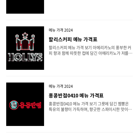
이 스무디는 피쉬콜라겐의 건강한 재료와 탐앤탐스
스크림 맛 밀크쉐이크는 시원하면서도 달콤한 맛으
의 망고 베이스가 조화를 이루어, 특별한 맛을 선사
로 여름철에는 더욱 적합한 음료입니다. 컴포즈커피
했습니다. ..
에서 이 특별한 음료를 즐기면서 여유로운 시간을 보
낼 수 있습니다. 소다와 아스크림의 조합은 상쾌함과
달콤함을 동시에 느낄 수 있도록 해줍니다. 특히, 밀
크쉐이크의 진한 크림미와 소다의 청량함이 어우러
메뉴 가격 2024
져 더욱 독특한 맛과 풍미를 즐길 수 있습니다. 목차
할리스커피 메뉴 가격표
컴포즈커피 추천 메뉴 컴포즈커피 메뉴 가격표 보기
컴포즈커피 추천 메뉴 소다 아스크림 맛 밀크쉐이
할리스커피 메뉴 가격 보기 아메리카노의 풍부한 커
크!! 컴포즈커피 메뉴 홈페이지 링크 컴포즈커피 컴
피 향과 함께 따뜻한 컵에 담긴 아메리카노가 저를
포즈커피 공식홈페이지-메뉴, 매장, 창업, 이벤트 정
기분 좋게 해주었습니다. 한 입 마시면 진한 커피 맛
보 등 제공 composecoffee.com 컴포즈커피 메뉴
과 함께 깊은 풍미를 느낄 수 있었습니다. 그 속에는
가격..
커피 원두의 향기와 풍부한 맛이 가득 담겨 있었습니
다. 이와 함께 제공된 크림치즈 비스켓은 그릇에 담
겨 나왔습니다. 비스켓은 촉촉하고 부드러운 식감을
가지고 있었으며, 버터향이 가득한 풍미로 입안에서
메뉴 가격 2024
녹아내리는 듯한 맛을 선사했습니다. 비스켓의 내부
홍콩반점0410 메뉴 가격표
에는 풍부한 크림치즈가 들어 있어 고소하고 부드러
운 맛을 더해주었습니다. 한 조각씩 뜯어 먹을 때마
홍콩반점0410 메뉴 가격 보기 그릇에 담긴 짬뽕은
다 크림치즈와 비스켓의 조화로운 맛을 즐길 수 있었
특유의 불향이 가득하며, 향긋한 스파이시한 맛이 입
습니다. 아메리카노와 크림치즈 비스켓은 서로를 완
안에 전해졌습니다. 면의 쫄깃함과 고기, 해산물의
벽하게 보완해주는 조합이었습니다. 커피의 쌉쌀한
신선한 맛이 조화롭게 어우러져 매콤하면서도 깊은
맛과 크림치즈 ..
맛을 선사했습니다. 특히, 신선한 채소와 재료들은
짬뽕의 풍미를 한층 더 극대화시켜주었습니다. 한 입
베어물면, 짬뽕의 매운맛과 짭짤한 맛이 입안에 퍼져