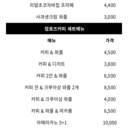
리얼초코자바칩 프라페
4,400
사과생크림 와플
3,000
컴포즈커피 세트메뉴
메뉴
가격
커피
&
와플
4,500
커피
&
디저트
3,800
커피
2
잔
&
와플
6,500
커피 잔
&
크루아상 와플
2
개
8,500
커피
&
크루아상 와플
4,000
커피
&
와플
&
마카롱
6,500
아메리카노
5+1
10,000