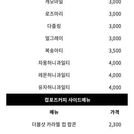
캐모마일
3,000
로즈마리
3,000
다즐링
3,000
얼그레이
3,000
복숭아티
3,500
자몽허니과일티
4,000
레몬허니과일티
4,000
유자허니과일티
4,000
컴포즈커피 사이드메뉴
메뉴
가격
더블샷 카라멜 컵 팝콘
2,300