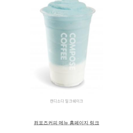
캔디소다 밀크쉐이크
컴포즈커피 메뉴 홈페이지 링크