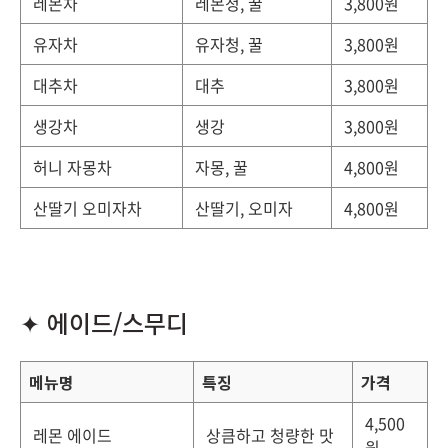
레몬차
레몬청, 꿀
3,800원
유자차
유자청, 꿀
3,800원
대추차
대추
3,800원
생강차
생강
3,800원
허니 자몽차
자몽, 꿀
4,800원
산딸기 오미자차
산딸기, 오미자
4,800원
✦ 에이드/스무디
메뉴명
특징
가격
4,500
레몬 에이드
상큼하고 청량한 맛
원