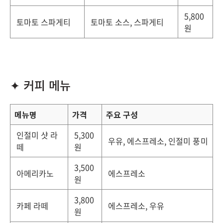
5,800
토마토 스파게티
토마토 소스, 스파게티
원
✦ 커피 메뉴
메뉴명
가격
주요 구성
인절미 샷 라
5,300
우유, 에스프레소, 인절미 풍미
떼
원
3,500
아메리카노
에스프레소
원
3,800
카페 라떼
에스프레소, 우유
원