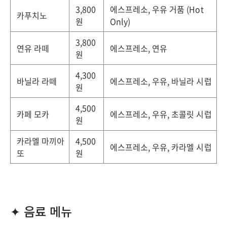
3,800
에스프레소, 우유 거품 (Hot
카푸치노
원
Only)
3,800
연유 라떼
에스프레소, 연유
원
4,300
바닐라 라떼
에스프레소, 우유, 바닐라 시럽
원
4,500
카페 모카
에스프레소, 우유, 초콜릿 시럽
원
카라멜 마끼아
4,500
에스프레소, 우유, 카라멜 시럽
또
원
✦ 음료 메뉴