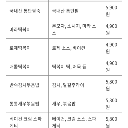
5,900
국내산 통단팥죽
국내산 통단팥
원
분모자, 소시지, 마라 소
4,900
마라떡볶이
스
원
4,900
로제떡볶이
로제 소스, 베이컨
원
4,900
매콤떡볶이
떡볶이 떡, 어묵 등
원
5,800
반숙김치볶음밥
김치, 달걀후라이
원
5,800
통통새우볶음밥
새우, 볶음밥
원
베이컨 크림 스파
베이컨, 크림 소스, 스파
5,800
게티
게티
원