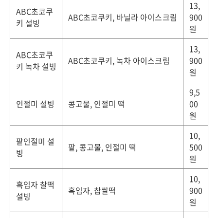
13,
ABC초코쿠
ABC초코쿠키, 바닐라 아이스크림
900
키 설빙
원
13,
ABC초코쿠
ABC초코쿠키, 녹차 아이스크림
900
키 녹차 설빙
원
9,5
인절미 설빙
콩고물, 인절미 떡
00
원
10,
팥인절미 설
팥, 콩고물, 인절미 떡
500
빙
원
10,
흑임자 찰떡
흑임자, 찹쌀떡
900
설빙
원