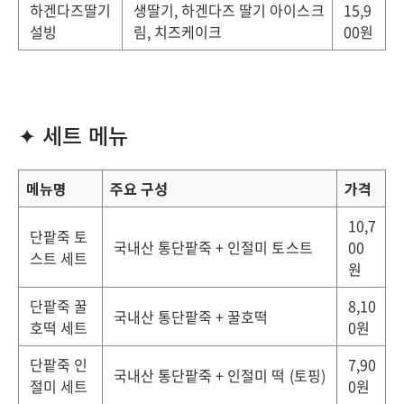
하겐다즈딸기
생딸기, 하겐다즈 딸기 아이스크
15,9
설빙
림, 치즈케이크
00원
✦ 세트 메뉴
메뉴명
주요 구성
가격
10,7
단팥죽 토
국내산 통단팥죽 + 인절미 토스트
00
스트 세트
원
단팥죽 꿀
8,10
국내산 통단팥죽 + 꿀호떡
호떡 세트
0원
단팥죽 인
7,90
국내산 통단팥죽 + 인절미 떡 (토핑)
절미 세트
0원