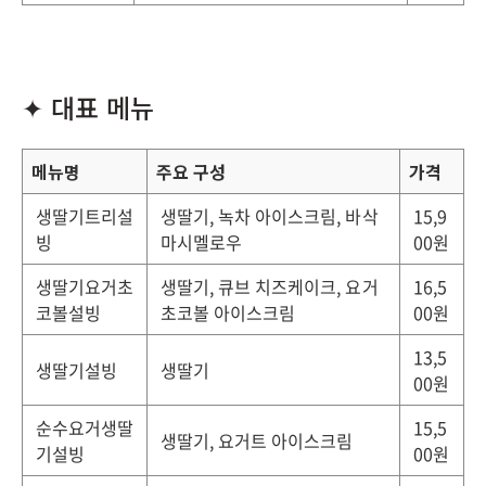
✦ 대표 메뉴
메뉴명
주요 구성
가격
생딸기트리설
생딸기, 녹차 아이스크림, 바삭
15,9
빙
마시멜로우
00원
생딸기요거초
생딸기, 큐브 치즈케이크, 요거
16,5
코볼설빙
초코볼 아이스크림
00원
13,5
생딸기설빙
생딸기
00원
순수요거생딸
15,5
생딸기, 요거트 아이스크림
기설빙
00원