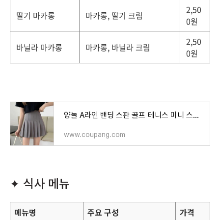
2,50
딸기 마카롱
마카롱, 딸기 크림
0원
2,50
바닐라 마카롱
마카롱, 바닐라 크림
0원
양놀 A라인 밴딩 스판 골프 테니스 미니 스커트 - 스커트/치마 | 쿠팡
www.coupang.com
✦ 식사 메뉴
메뉴명
주요 구성
가격