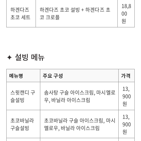
18,8
하겐다즈
하겐다즈 초코 설빙 + 하겐다즈 초
00
초코 세트
코 크로플
원
✦ 설빙 메뉴
메뉴명
주요 구성
가격
13,
스윗캔디 구
솜사탕 구슬 아이스크림, 마시멜로
900
슬설빙
우, 바닐라 아이스크림
원
13,
초코바닐라
초코바닐라 구슬 아이스크림, 마시
900
구슬설빙
멜로우, 바닐라 아이스크림
원