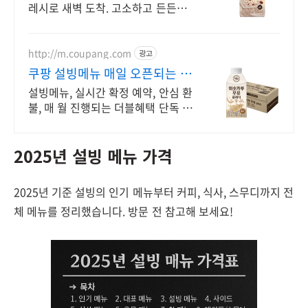
레시로 새벽 도착. 고소하고 든든한
설빙 미숫가루. 아침 식사 대용으로
안성맞춤!
http://m.coupang.com
광고
쿠팡 설빙메뉴 매일 오픈되는 와
우회원 특가
설빙메뉴, 실시간 확정 예약, 안심 환
불, 매 월 진행되는 더블혜택 단독 특
가 신규 와우회원 최대 2만3천원 쿠
폰팩+5% 추가적립 혜택! 여행도 이
2025년 설빙 메뉴 가격
제 쿠팡에서!
2025년 기준 설빙의 인기 메뉴부터 커피, 식사, 스무디까지 전
체 메뉴를 정리했습니다. 방문 전 참고해 보세요!