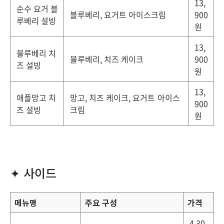
13,
순수 요거 블
블루베리, 요거트 아이스크림
900
루베리 설빙
원
13,
블루베리 치
블루베리, 치즈 케이크
900
즈 설빙
원
13,
애플망고 치
망고, 치즈 케이크, 요거트 아이스
900
즈 설빙
크림
원
✦ 사이드
메뉴명
주요 구성
가격
4,30